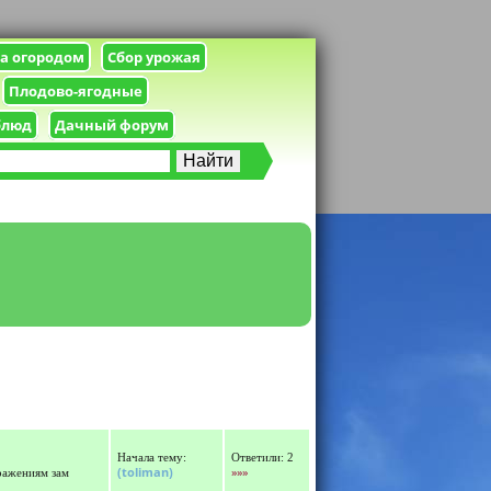
за огородом
Сбор урожая
Плодово-ягодные
блюд
Дачный форум
Начала тему:
Ответили: 2
(toliman)
»»»
ражениям зам