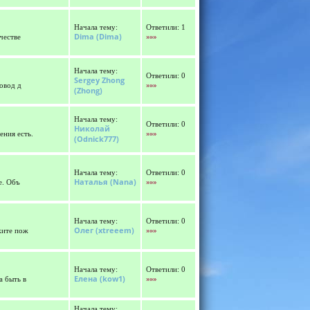
Начала тему:
Ответили: 1
Dima
(Dima)
»»»
честве
Начала тему:
Ответили: 0
Sergey Zhong
»»»
повод д
(Zhong)
Начала тему:
Ответили: 0
Николай
»»»
ения есть.
(Odnick777)
Начала тему:
Ответили: 0
Наталья
(Nana)
»»»
е. Объ
Начала тему:
Ответили: 0
Олег
(xtreeem)
»»»
ажите пож
Начала тему:
Ответили: 0
Елена
(kow1)
»»»
а быть в
Начала тему: