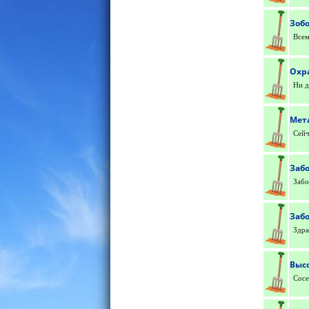
Зобо
Всем
Охр
Ни д
Мет
Сейч
Забо
Забо
Заб
Здра
Высо
Сосе