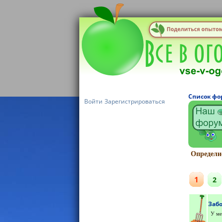
Список фо
Войти
Зарегистрироваться
Определис
1
2
Заб
У ме