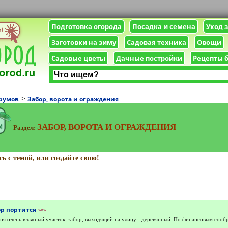
Подготовка огорода
Посадка и семена
Уход 
Заготовки на зиму
Садовая техника
Овощи
Садовые цветы
Дачные постройки
Рецепты 
>
румов
Забор, ворота и ограждения
ЗАБОР, ВОРОТА И ОГРАЖДЕНИЯ
Раздел:
ь с темой, или создайте свою!
ор портится
»»»
ня очень влажный участок, забор, выходящий на улицу - деревянный. По финансовым сооб