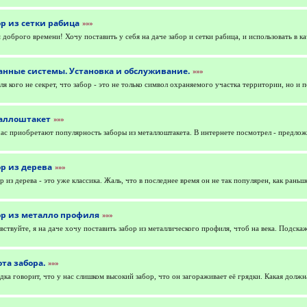
р из сетки рабица
»»»
 доброго времени! Хочу поставить у себя на даче забор и сетки рабица, и использовать в ка
анные системы. Установка и обслуживание.
»»»
ля кого не секрет, что забор - это не только символ охраняемого участка территории, но и 
аллоштакет
»»»
ас приобретают популярность заборы из металлоштакета. В интернете посмотрел - предлож
р из дерева
»»»
р из дерева - это уже классика. Жаль, что в последнее время он не так популярен, как раньш
ор из металло профиля
»»»
вствуйте, я на даче хочу поставить забор из металлического профиля, чтоб на века. Подск
та забора.
»»»
дка говорит, что у нас слишком высокий забор, что он загораживает её грядки. Какая должн